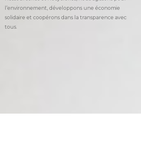
l’environnement, développons une économie
solidaire et coopérons dans la transparence avec
tous.