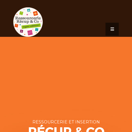
R
E
S
S
O
U
R
C
E
R
I
E
E
T
I
N
S
E
R
T
I
O
N