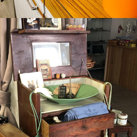
Du vintage, du Formica,du orange,du marron, du canevas,du kitsch,…