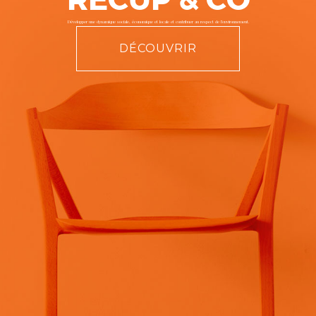
R
É
C
U
P
&
C
O
Développer une dynamique sociale, économique et locale et contribuer au respect de l’environnement.
DÉCOUVRIR